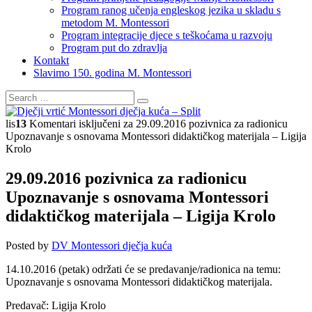
Program ranog učenja engleskog jezika u skladu s
metodom M. Montessori
Program integracije djece s teškoćama u razvoju
Program put do zdravlja
Kontakt
Slavimo 150. godina M. Montessori
lis
13
Komentari isključeni
za 29.09.2016 pozivnica za radionicu
Upoznavanje s osnovama Montessori didaktičkog materijala – Ligija
Krolo
29.09.2016 pozivnica za radionicu
Upoznavanje s osnovama Montessori
didaktičkog materijala – Ligija Krolo
Posted by
DV Montessori dječja kuća
14.10.2016 (petak) održati će se predavanje/radionica na temu:
Upoznavanje s osnovama Montessori didaktičkog materijala.
Predavač: Ligija Krolo