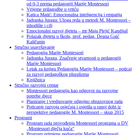
od 0-3 prema pedagogiji Marije Montessori
Vrijeme prilagodbe u vrtiću
Katica Matić: Emocionalna inteligencija i empatija
Jadranka Juraga: Uloga reda u metodi M. Montessori –
ishodište i cilj
Emocionalni razvoj djeteta – mr Maja Plejić Kandijaš
Polazak djeteta u školu, prof. pedag. Deana Gaić
Kaličanin
Stručno usavršavanje
Pedagogija Marije Montessori
Jadranka Juraga, Značenje stvarnosti u pedagogiji
Marije Montessori
Letak za knjigu Pedagogija Marije Montessori – poticaj
za razvoj pedagoškog pluralizma
Knjižnica
Stručno razvojni centar
Montessori pedagogija kao odgovor na razvojne
potrebe djece
Planiranje i vrednovanje odgojno obrazovnog rada
Poticanje razvoja osjećaja i osjetila u ranoj dobi iz
perspektive pedagogije M. Montessori – skup 2015
Programi
Program rada provođenja Montessori programa u DV
„Montessori dječja kuća“
Program primjene pedagogije Marije Montessori