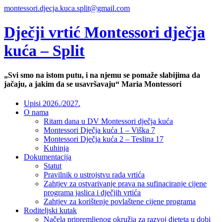
montessori.djecja.kuca.split@gmail.com
Dječji vrtić Montessori dječja
kuća – Split
„Svi smo na istom putu, i na njemu se pomaže slabijima da
jačaju, a jakim da se usavršavaju“ Maria Montessori
Upisi 2026./2027.
O nama
Ritam dana u DV Montessori dječja kuća
Montessori Dječja kuća 1 – Viška 7
Montessori Dječja kuća 2 – Teslina 17
Kuhinja
Dokumentacija
Statut
Pravilnik o ustrojstvu rada vrtića
Zahtjev za ostvarivanje prava na sufinaciranje cijene
programa jaslica i dječjih vrtića
Zahtjev za korištenje povlaštene cijene programa
Roditeljski kutak
Načela pripremljenog okružja za razvoj djeteta u dobi