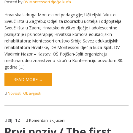
Posted by
DV Montessori dječja kuća
razvoj
iz
Hrvatska Udruga Montessori pedagogije; Učiteljski fakultet
perspektive
metode
Sveučilišta u Zagrebu; Odjel za izobrazbu učitelja i odgojitelja
Marije
Sveučilišta u Zadru; Hrvatsko društvo dječje i adolescentne
Montessori
psihijatrije i psihoterapije; Hrvatska komora edukacijskih
rehabilitatora; Montessori društvo Srbije Savez edukacijskih
rehabilitatora Hrvatske, DV Montessori dječja kuća-Split, DV
Vladimir Nazor – Kastav, OŠ Pojišan-Split organiziraju
međunarodnu znanstveno-stručnu Konferenciju povodom 30.
godina […]
READ MORE →
Novosti
,
Obavijesti
sij
12
za
Komentari isključeni
Prvi
Prvi poziv / The first
poziv