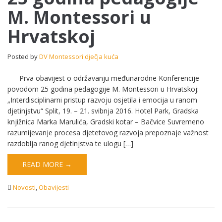
pedagogije
M. Montessori u
M.
Montessori
Hrvatskoj
u
Hrvatskoj
Posted by
DV Montessori dječja kuća
Prva obavijest o održavanju međunarodne Konferencije
povodom 25 godina pedagogije M. Montessori u Hrvatskoj:
„Interdisciplinarni pristup razvoju osjetila i emocija u ranom
djetinjstvu“ Split, 19. – 21. svibnja 2016. Hotel Park, Gradska
knjižnica Marka Marulića, Gradski kotar – Bačvice Suvremeno
razumijevanje procesa djetetovog razvoja prepoznaje važnost
razdoblja ranog djetinjstva te ulogu […]
READ MORE →
Novosti
,
Obavijesti