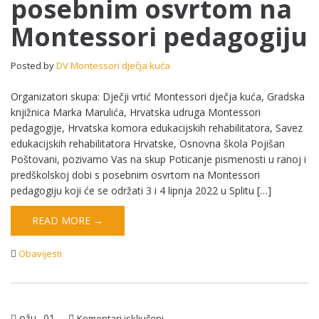
posebnim osvrtom na
Poticanje
pismenosti
Montessori pedagogiju
u
ranoj
i
Posted by
DV Montessori dječja kuća
predškolskoj
dobi
Organizatori skupa: Dječji vrtić Montessori dječja kuća, Gradska
s
knjižnica Marka Marulića, Hrvatska udruga Montessori
posebnim
pedagogije, Hrvatska komora edukacijskih rehabilitatora, Savez
osvrtom
edukacijskih rehabilitatora Hrvatske, Osnovna škola Pojišan
na
Poštovani, pozivamo Vas na skup Poticanje pismenosti u ranoj i
Montessori
predškolskoj dobi s posebnim osvrtom na Montessori
pedagogiju
pedagogiju koji će se održati 3 i 4 lipnja 2022 u Splitu […]
READ MORE →
Obavijesti
ožu
01
za
Komentari isključeni