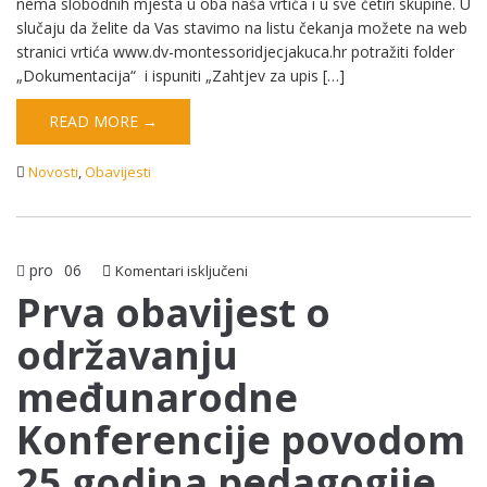
nema slobodnih mjesta u oba naša vrtića i u sve četiri skupine. U
slučaju da želite da Vas stavimo na listu čekanja možete na web
stranici vrtića www.dv-montessoridjecjakuca.hr potražiti folder
„Dokumentacija“ i ispuniti „Zahtjev za upis […]
READ MORE →
Novosti
,
Obavijesti
pro
06
za
Komentari isključeni
Prva
Prva obavijest o
obavijest
održavanju
o
održavanju
međunarodne
međunarodne
Konferencije
Konferencije povodom
povodom
25
25 godina pedagogije
godina