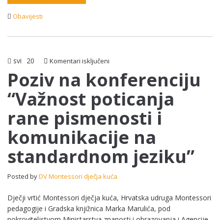
Obavijesti
svi
20
za
Komentari isključeni
Poziv
Poziv na konferenciju
na
“Važnost poticanja
konferenciju
“Važnost
rane pismenosti i
poticanja
rane
komunikacije na
pismenosti
i
standardnom jeziku”
komunikacije
na
standardnom
Posted by
DV Montessori dječja kuća
jeziku”
Dječji vrtić Montessori dječja kuća, Hrvatska udruga Montessori
pedagogije i Gradska knjižnica Marka Marulića, pod
pokroviteljstvom Ministarstva znanosti i obrazovanja i Agencije