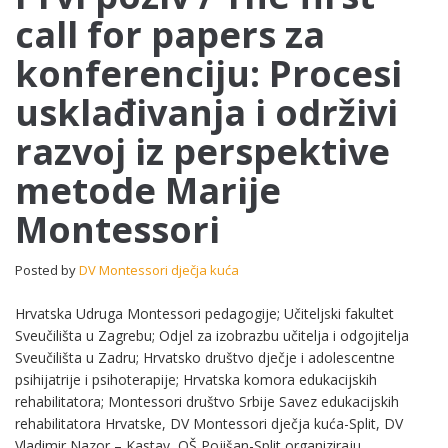
call for papers za
/
The
konferenciju: Procesi
first
call
usklađivanja i održivi
for
papers
razvoj iz perspektive
za
konferenciju:
metode Marije
Procesi
usklađivanja
Montessori
i
održivi
Posted by
DV Montessori dječja kuća
razvoj
iz
Hrvatska Udruga Montessori pedagogije; Učiteljski fakultet
perspektive
metode
Sveučilišta u Zagrebu; Odjel za izobrazbu učitelja i odgojitelja
Marije
Sveučilišta u Zadru; Hrvatsko društvo dječje i adolescentne
Montessori
psihijatrije i psihoterapije; Hrvatska komora edukacijskih
rehabilitatora; Montessori društvo Srbije Savez edukacijskih
rehabilitatora Hrvatske, DV Montessori dječja kuća-Split, DV
Vladimir Nazor – Kastav, OŠ Pojišan-Split organiziraju