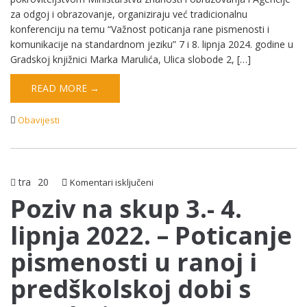
za odgoj i obrazovanje, organiziraju već tradicionalnu
konferenciju na temu “Važnost poticanja rane pismenosti i
komunikacije na standardnom jeziku” 7 i 8. lipnja 2024. godine u
Gradskoj knjižnici Marka Marulića, Ulica slobode 2, […]
READ MORE →
Obavijesti
tra
20
za
Komentari isključeni
Poziv
Poziv na skup 3.- 4.
na
lipnja 2022. – Poticanje
skup
3.-
pismenosti u ranoj i
4.
lipnja
predškolskoj dobi s
2022.
–