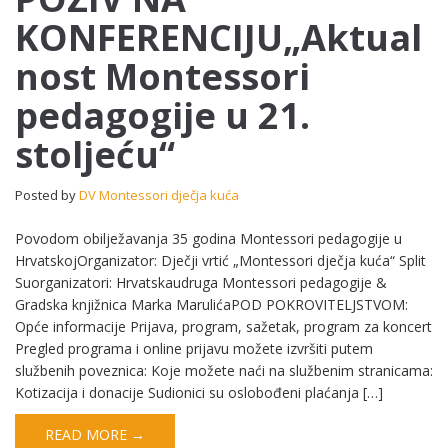
NA
KONFERENCIJU„Aktual
KONFERENCIJU„Aktualnost
Montessori
nost Montessori
pedagogije
u
pedagogije u 21.
21.
stoljeću“
stoljeću“
Posted by
DV Montessori dječja kuća
Povodom obilježavanja 35 godina Montessori pedagogije u
HrvatskojOrganizator: Dječji vrtić „Montessori dječja kuća“ Split
Suorganizatori: Hrvatskaudruga Montessori pedagogije &
Gradska knjižnica Marka MarulićaPOD POKROVITELJSTVOM:
Opće informacije Prijava, program, sažetak, program za koncert
Pregled programa i online prijavu možete izvršiti putem
službenih poveznica: Koje možete naći na službenim stranicama:
Kotizacija i donacije Sudionici su oslobođeni plaćanja […]
READ MORE →