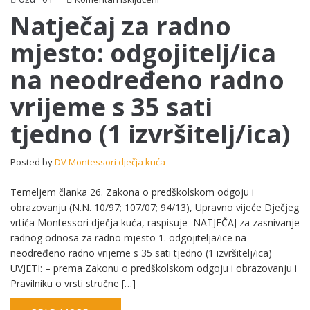
Natječaj
Natječaj za radno
za
mjesto: odgojitelj/ica
radno
mjesto:
na neodređeno radno
odgojitelj/ica
na
vrijeme s 35 sati
neodređeno
radno
tjedno (1 izvršitelj/ica)
vrijeme
s
35
Posted by
DV Montessori dječja kuća
sati
tjedno
Temeljem članka 26. Zakona o predškolskom odgoju i
(1
obrazovanju (N.N. 10/97; 107/07; 94/13), Upravno vijeće Dječjeg
izvršitelj/ica)
vrtića Montessori dječja kuća, raspisuje NATJEČAJ za zasnivanje
radnog odnosa za radno mjesto 1. odgojitelja/ice na
neodređeno radno vrijeme s 35 sati tjedno (1 izvršitelj/ica)
UVJETI: – prema Zakonu o predškolskom odgoju i obrazovanju i
Pravilniku o vrsti stručne […]