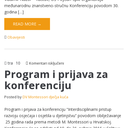
međunarodnu znanstveno-stručnu Konferenciju povodom 30.
godina […]
READ MORE →
Obavijesti
tra
10
za
Komentari isključeni
Program
Program i prijava za
i
konferenciju
prijava
za
konferenciju
Posted by
DV Montessori dječja kuća
Program i prijava za konferenciju “Interdisciplinarni pristup
razvoju osjećaja i osjetila u djetinjstvu” povodom obilježavanje
25 godina rada prema metodi M. Montessori u Hrvatskoj.