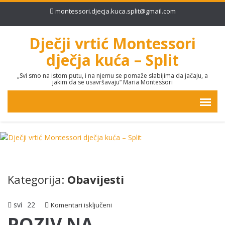
montessori.djecja.kuca.split@gmail.com
Dječji vrtić Montessori
dječja kuća – Split
„Svi smo na istom putu, i na njemu se pomaže slabijima da jačaju, a
jakim da se usavršavaju“ Maria Montessori
Kategorija:
Obavijesti
svi
22
za
Komentari isključeni
POZIV
POZIV NA