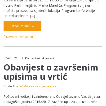
Konferencija će se održati od 19. do 21. svibnja 2016 u Splitu u
hotelu Park i knjižnici Marka Marulića. Program i prijavu
možete preuzeti sa sljedećih lokacija: Program konferencije
“Interdisciplinarni […]
READ MORE →
Novosti
,
Obavijesti
velj
21
za
Komentari isključeni
Obavijest
Obavijest o završenim
o
upisima u vrtić
završenim
upisima
u
Posted by
DV Montessori dječja kuća
vrtić
Poštovani roditelji i zainteresirani, Obavještavamo Vas da je za
pedagošku godinu 2016./2017. završen upis za djecu i da više