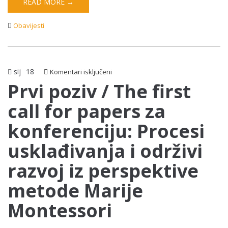
READ MORE →
Obavijesti
sij
18
za
Komentari isključeni
Prvi
Prvi poziv / The first
poziv
call for papers za
/
The
konferenciju: Procesi
first
call
usklađivanja i održivi
for
papers
razvoj iz perspektive
za
konferenciju:
metode Marije
Procesi
usklađivanja
Montessori
i
održivi