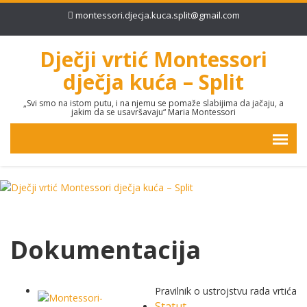
montessori.djecja.kuca.split@gmail.com
Dječji vrtić Montessori
dječja kuća – Split
„Svi smo na istom putu, i na njemu se pomaže slabijima da jačaju, a
jakim da se usavršavaju“ Maria Montessori
Dokumentacija
Pravilnik o ustrojstvu rada vrtića
Statut