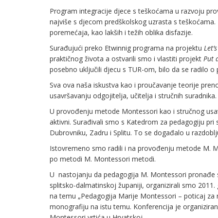
Program integracije djece s teškoćama u razvoju prov
najviše s djecom predškolskog uzrasta s teškoćama. 
poremećaja, kao lakših i težih oblika disfazije.
Surađujući preko Etwinnig programa na projektu
Let’
praktičnog života a ostvarili smo i vlastiti projekt
Put 
posebno uključili djecu s TUR-om, bilo da se radilo o 
Sva ova naša iskustva kao i proučavanje teorije pren
usavršavanju odgojitelja, učitelja i stručnih suradnika.
U provođenju metode Montessori kao i stručnog usa
aktivni. Surađivali smo s Katedrom za pedagogiju pri
Dubrovniku, Zadru i Splitu. To se događalo u razdobl
Istovremeno smo radili i na provođenju metode M. Mo
po metodi M. Montessori metodi.
U nastojanju da pedagogija M. Montessori pronađe
splitsko-dalmatinskoj županiji, organizirali smo 2011
na temu „Pedagogija Marije Montessori – poticaj za
monografiju na istu temu. Konferencija je organizira
Montessori vrtića u Hrvatskoj.