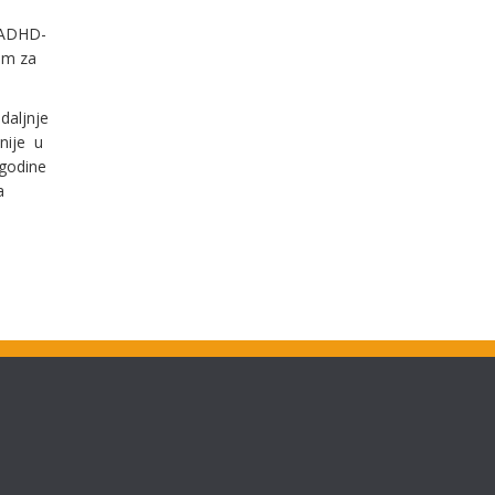
 ADHD-
om za
daljnje
nije u
 godine
a