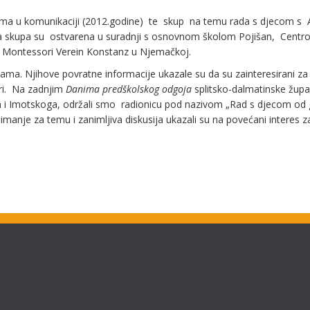
ama u komunikaciji (2012.godine) te skup na temu rada s djecom s
Oba skupa su ostvarena u suradnji s osnovnom školom Pojišan, Centr
te Montessori Verein Konstanz u Njemačkoj.
cama. Njihove povratne informacije ukazale su da su zainteresirani za 
ri. Na zadnjim
Danima predškolskog odgoja
splitsko-dalmatinske župa
orca i Imotskoga, održali smo radionicu pod nazivom „Rad s djecom od
nimanje za temu i zanimljiva diskusija ukazali su na povećani interes z