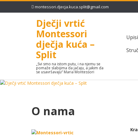
montessori.djecja.kuca.split@gmail.com
Dječji vrtić
Montessori
Upisi
dječja kuća –
Struč
Split
„Svi smo na istom putu, i na njemu se
pomaže slabijima da jačaju, a jakim da
se usavršavaju“ Maria Montessori
O nama
Kra