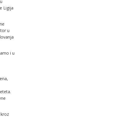
 u
e Ligija
ine
tor u
lovanja
ćamo i u
ena,
eteta.
jene
 kroz