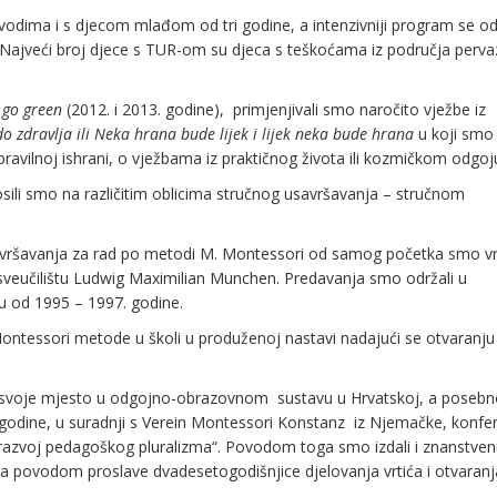
odima i s djecom mlađom od tri godine, a intenzivniji program se od
Najveći broj djece s TUR-om su djeca s teškoćama iz područja perva
s go green
(2012. i 2013. godine), primjenjivali smo naročito vježbe iz
do zdravlja ili Neka hrana bude lijek i lijek neka bude hrana
u koji smo
pravilnoj ishrani, o vježbama iz praktičnog života ili kozmičkom odgoj
osili smo na različitim oblicima stručnog usavršavanja – stručnom
vršavanja za rad po metodi M. Montessori od samog početka smo vr
 sveučilištu Ludwig Maximilian Munchen. Predavanja smo održali u
ju od 1995 – 1997. godine.
ntessori metode u školi u produženoj nastavi nadajući se otvaranju
 svoje mjesto u odgojno-obrazovnom sustavu u Hrvatskoj, a posebn
. godine, u suradnji s Verein Montessori Konstanz iz Njemačke, konfer
 razvoj pedagoškog pluralizma“. Povodom toga smo izdali i znanstve
na povodom proslave dvadesetogodišnjice djelovanja vrtića i otvaran