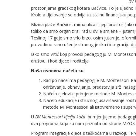
DV 
prostorijama gradskog kotara Bačvice. To je ujedno i p
Krolo a djelovanje se odvija uz stalnu financijsku pot
Blizina plaže Bačvice, mirna ulica i lijepi prostor (iak
toliko da smo organizirali rad u dvije smjene – jutar
Teslinoj 17 gdje smo vrlo brzo, osim jutarnje, ofor
provodimo rano učenje stranog jezika i integraciju d
Iako smo vrtić koji provodi pedagogiju M. Montessor
društvu, i kod djece i roditelja.
Naša osnovna načela su:
Rad po načelima pedagogije M. Montessori. Rad
održavanje, obnavljanje, predstavlja srž našeg
Načelo cjelovite primjene metode M. Montessori
Načelo edukacije i stručnog usavršavanje roditelj
metode M. Montessori ali istovremeno i supervi
U
DV Montessori dječja kuća
primjenjujemo pedagogij
dva programa koja su nam priznata od strane MZOS-
Program integracije djece s teškoćama u razvoju i P