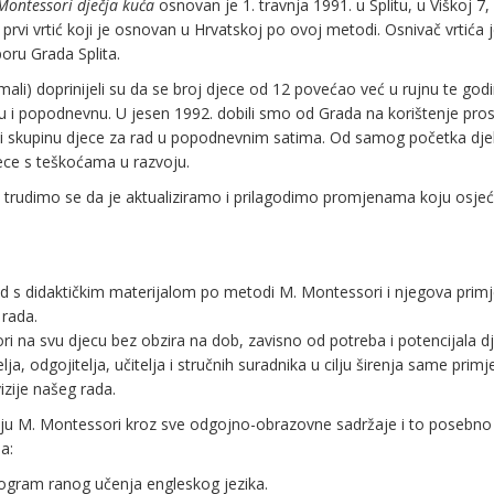
Montessori dječja kuća
osnovan je 1. travnja 1991. u Splitu, u Viškoj 7,
rvi vrtić koji je osnovan u Hrvatskoj po ovoj metodi. Osnivač vrtića j
poru Grada Splita.
o mali) doprinijeli su da se broj djece od 12 povećao već u rujnu te god
nju i popodnevnu. U jesen 1992. dobili smo od Grada na korištenje pros
mili skupinu djece za rad u popodnevnim satima. Od samog početka dje
jece s teškoćama u razvoju.
i trudimo se da je aktualiziramo i prilagodimo promjenama koju osje
 s didaktičkim materijalom po metodi M. Montessori i njegova primj
 rada.
 na svu djecu bez obzira na dob, zavisno od potreba i potencijala dj
a, odgojitelja, učitelja i stručnih suradnika u cilju širenja same prim
zije našeg rada.
u M. Montessori kroz sve odgojno-obrazovne sadržaje i to posebno
a:
rogram ranog učenja engleskog jezika.