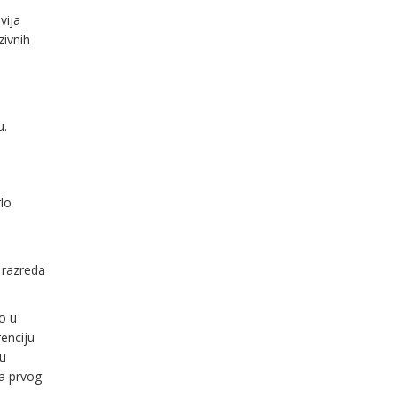
vija
zivnih
u.
lo
 razreda
o u
enciju
nu
ja prvog