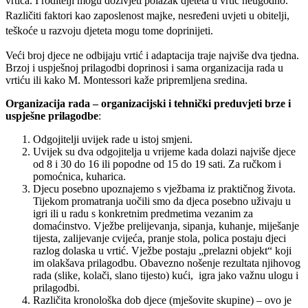
vrtića. I roditelji mogu doživjeti polazak djeteta u vrtić neugodno.
Različiti faktori kao zaposlenost majke, nesređeni uvjeti u obitelji,
teškoće u razvoju djeteta mogu tome doprinijeti.
Veći broj djece ne odbijaju vrtić i adaptacija traje najviše dva tjedna.
Brzoj i uspješnoj prilagodbi doprinosi i sama organizacija rada u
vrtiću ili kako M. Montessori kaže pripremljena sredina.
Organizacija rada – organizacijski i tehnički preduvjeti brze i
uspješne prilagodbe
:
Odgojitelji uvijek rade u istoj smjeni.
Uvijek su dva odgojitelja u vrijeme kada dolazi najviše djece
od 8 i 30 do 16 ili popodne od 15 do 19 sati. Za ručkom i
pomoćnica, kuharica.
Djecu posebno upoznajemo s vježbama iz praktičnog života.
Tijekom promatranja uočili smo da djeca posebno uživaju u
igri ili u radu s konkretnim predmetima vezanim za
domaćinstvo. Vježbe prelijevanja, sipanja, kuhanje, miješanje
tijesta, zalijevanje cvijeća, pranje stola, polica postaju djeci
razlog dolaska u vrtić. Vježbe postaju „prelazni objekt“ koji
im olakšava prilagodbu. Obavezno nošenje rezultata njihovog
rada (slike, kolači, slano tijesto) kući, igra jako važnu ulogu i
prilagodbi.
Različita kronološka dob djece (mješovite skupine) – ovo je