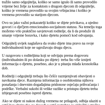
tražilo samo odgojitelja, koliko se samo igralo ili samo provodilo
vrijeme bez želje za kontaktom s drugom djecom ili odgojitelje,
koliko je vremena provodilo sa svojim vršnjacima i koliko je
vremena provodilo sa starijom djecom.
Ovo su jako važni pokazatelji koliko se dijete privikava, a ujedno
govori i o dječjem emocionalno-socijalnom statusu. Na temelju toga
možemo vrlo praktično savjetovati roditelje, da li da produže ili
smanje vrijeme boravka, i kako djetetu pomoći kod odvajanja.
Odgojitelj uvijek naglašava da svako dijete ima pravo na svoje
individualnosti koje ne ugrožavaju drugu djecu.
U razgovoru s roditeljima koji se odvijaju prema dogovoru
(individualnim ili po dolasku po dijete) treba što više iznijeti
informacija o djetetu, posebno, ako je u pitanju mlađa kronološka
dob.
Roditelji i odgojitelji trebaju što češće razmjenjivati obavijesti o
navikama djece. Razmjena informacija o osobitostima njihova
ponašanja i dnevnim događajima pridonose osjećaju prihvaćanja i
podrške. Verbalni sukobi ili velike razlike u pristupu djetetu treba
izbjegavati posebno ispred djeteta.
Ako se dijete ni nakon dužeg vremena ne prilagodi, odbija ulaziti u