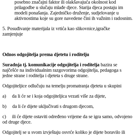
posebno značajni faktor ili olakšavajuća okolnost kod
prilagodbe u slučaju mlađe djece. Starija djeca postaju im
modeli ponašanja. Zajedničko druženje, sudjelovanje u
aktivnostima koje su gore navedene čini ih važnim i radosnim.
5. Posuđivanje materijala iz vrtića kao slikovnice,igračke
zamjenjuje
Odnos odgojitelja prema djetetu i roditelju
Suradnja tj. komunikacije odgojitelja i roditelja
bazira se
najčešće na individualnim razgovorima odgojitelja, pedagoga s
jedne strane i roditelja i djeteta s druge strane.
Odgojiteljice odlučuju na temelju promatranja djeteta u skupini
a) da li će se i koja odgojiteljica vezati više za dijete,
b) da li će dijete uključivati s drugom djecom,
c) ili će dijete ostaviti određeno vrijeme da se igra samo, odvojeno
od druge djece.
Odgojitelj se u svom izvještaju osvrće koliko je dijete boravilo ili