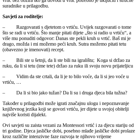
vrtić bez obzira tko ga dovodi u vrtić potrebno je uključiti i stručne
suradnike u prilagodbu.
Savjeti za roditelje:
– Razgovarati s djetetom o vrtiću. Uvijek razgovarati o tome
što se radi u vrtiću. Što manje pitati dijete „što si radio u vrtiću“, a
više mu ponuditi odgovor: Danas ste pekli kruh u vrtić. Baš mi je
drago, možda i mi možemo peći kruh. Sutra možemo pitati tetu
(obavezno je imenovati) recept.
– Bili ste u šetnji, da li ste bili na igralištu; Koga si držao za
ruku, da li si tetu (ime tete) držao za ruku ili svoju novu prijateljicu
– Vidim da ste crtali, da li je to bilo voće, da li si jeo voće u
vrtiću, …
– Da li si bio jako tužan? Da li su i druga djeca bila tužna?
Također u prilagodbi može igrati značajnu ulogu i nepoznavanje
književnog jezika koji se govori vrtiću, jer dijete u svojoj obitelji
najviše koristi dijalekt.
Ovi savjeti su zaista vezani za Montessori vrtić i za djecu stariju od
tri godine. Djeca jasličke dobi, posebno mlađe jasličke dobi prolaze
kroz različite intenzivne faze razvoja te njihovo vrijeme