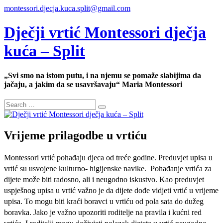
montessori.djecja.kuca.split@gmail.com
Dječji vrtić Montessori dječja
kuća – Split
„Svi smo na istom putu, i na njemu se pomaže slabijima da
jačaju, a jakim da se usavršavaju“ Maria Montessori
Vrijeme prilagodbe u vrtiću
Montessori vrtić pohađaju djeca od treće godine. Preduvjet upisa u
vrtić su usvojene kulturno- higijenske navike. Pohađanje vrtića za
dijete može biti radosno, ali i neugodno iskustvo. Kao preduvjet
uspješnog upisa u vrtić važno je da dijete dođe vidjeti vrtić u vrijeme
upisa. To mogu biti kraći boravci u vrtiću od pola sata do dužeg
boravka. Jako je važno upozoriti roditelje na pravila i kućni red