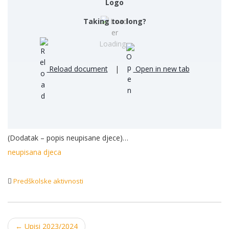
Taking too long?
Loading...
Reload document
|
Open in new tab
(Dodatak – popis neupisane djece)…
neupisana djeca
Predškolske aktivnosti
Post
←
Upisi 2023/2024