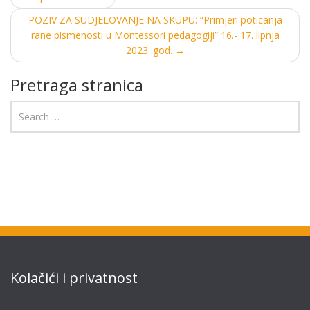
navigation
POZIV ZA SUDJELOVANJE NA SKUPU: “Primjeri poticanja
rane pismenosti u Montessori pedagogiji” 16.- 17. lipnja
2023. god.
→
Pretraga stranica
Kolačići i privatnost