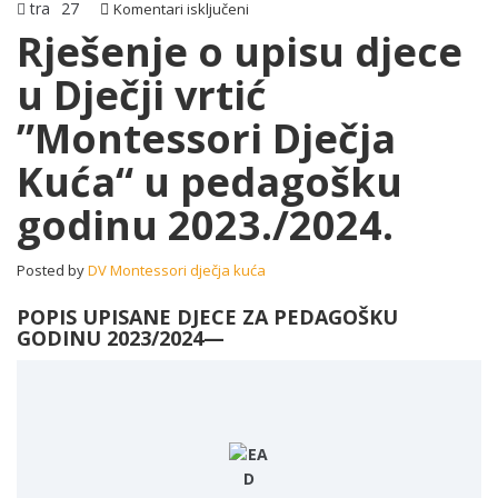
tra
27
za
Komentari isključeni
Rješenje
Rješenje o upisu djece
o
u Dječji vrtić
upisu
djece
”Montessori Dječja
u
Dječji
Kuća“ u pedagošku
vrtić
”Montessori
godinu 2023./2024.
Dječja
Kuća“
u
Posted by
DV Montessori dječja kuća
pedagošku
godinu
POPIS UPISANE DJECE ZA PEDAGOŠKU
GODINU 2023/2024—
2023./2024.