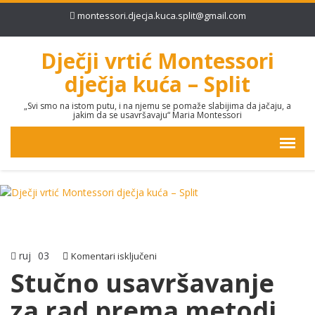
montessori.djecja.kuca.split@gmail.com
Dječji vrtić Montessori
dječja kuća – Split
„Svi smo na istom putu, i na njemu se pomaže slabijima da jačaju, a
jakim da se usavršavaju“ Maria Montessori
ruj
03
za
Komentari isključeni
Stučno
Stučno usavršavanje
usavršavanje
za rad prema metodi
za
rad