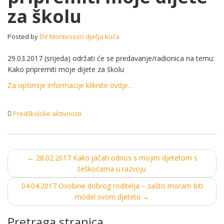
za školu
dijete
za
školu
Posted by
DV Montessori dječja kuća
29.03.2017 (srijeda) održati će se predavanje/radionica na temu:
Kako pripremiti moje dijete za školu
Za opširnije informacije kliknite ovdje…
Predškolske aktivnosti
Post
←
28.02.2017 Kako jačati odnos s mojim djetetom s
teškoćama u razvoju
navigation
04.04.2017 Osobine dobrog roditelja – zašto moram biti
model svom djetetu
→
Pretraga stranica