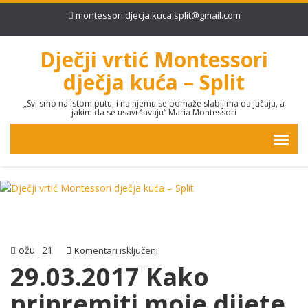
montessori.djecja.kuca.split@gmail.com
Dječji vrtić Montessori
dječja kuća – Split
„Svi smo na istom putu, i na njemu se pomaže slabijima da jačaju, a
jakim da se usavršavaju“ Maria Montessori
ožu
21
za
Komentari isključeni
29.03.2017
29.03.2017 Kako
Kako
pripremiti moje dijete
pripremiti
moje