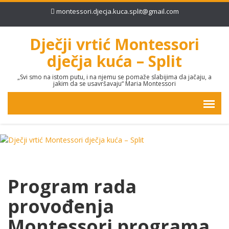
montessori.djecja.kuca.split@gmail.com
Dječji vrtić Montessori
dječja kuća – Split
„Svi smo na istom putu, i na njemu se pomaže slabijima da jačaju, a
jakim da se usavršavaju“ Maria Montessori
Program rada
provođenja
Montessori programa