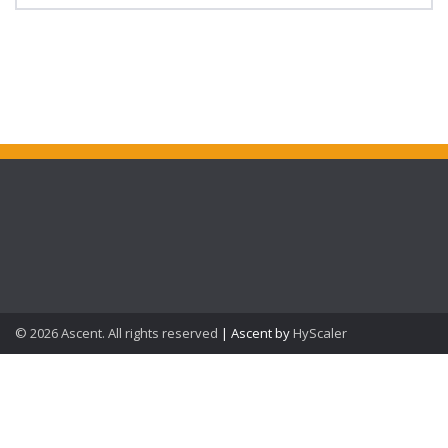
Kolačići i privatnost
Politika privatnosti
© 2026 Ascent. All rights reserved
|
Ascent by
HyScaler