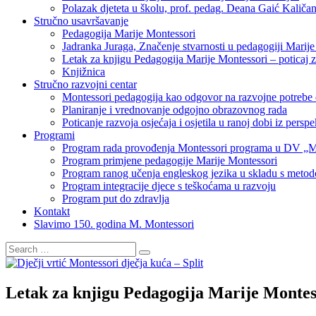
Polazak djeteta u školu, prof. pedag. Deana Gaić Kaliča
Stručno usavršavanje
Pedagogija Marije Montessori
Jadranka Juraga, Značenje stvarnosti u pedagogiji Marij
Letak za knjigu Pedagogija Marije Montessori – poticaj 
Knjižnica
Stručno razvojni centar
Montessori pedagogija kao odgovor na razvojne potrebe 
Planiranje i vrednovanje odgojno obrazovnog rada
Poticanje razvoja osjećaja i osjetila u ranoj dobi iz per
Programi
Program rada provođenja Montessori programa u DV „Mo
Program primjene pedagogije Marije Montessori
Program ranog učenja engleskog jezika u skladu s meto
Program integracije djece s teškoćama u razvoju
Program put do zdravlja
Kontakt
Slavimo 150. godina M. Montessori
Letak za knjigu Pedagogija Marije Montess