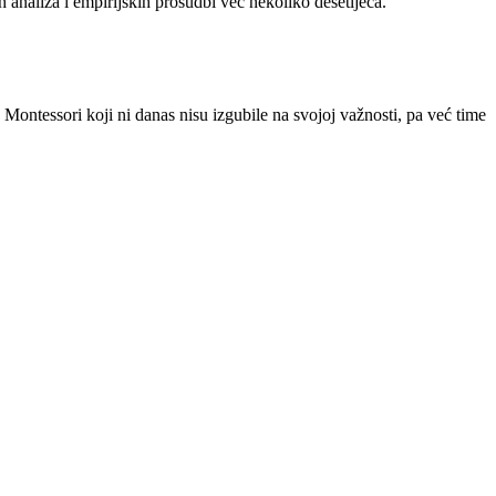
h analiza i empirijskih prosudbi već nekoliko desetljeća.
ntessori koji ni danas nisu izgubile na svojoj važnosti, pa već time