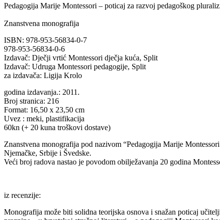
Pedagogija Marije Montessori – poticaj za razvoj pedagoškog plurali
Znanstvena monografija
ISBN: 978-953-56834-0-7
978-953-56834-0-6
Izdavač: Dječji vrtić Montessori dječja kuća, Split
Izdavač: Udruga Montessori pedagogije, Split
za izdavača: Ligija Krolo
godina izdavanja.: 2011.
Broj stranica: 216
Format: 16,50 x 23,50 cm
Uvez : meki, plastifikacija
60kn (+ 20 kuna troškovi dostave)
Znanstvena monografija pod nazivom “Pedagogija Marije Montessori –
Njemačke, Srbije i Švedske.
Veći broj radova nastao je povodom obilježavanja 20 godina Montessor
iz recenzije:
Monografija može biti solidna teorijska osnova i snažan poticaj učitel