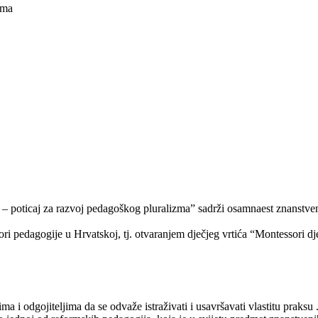
zma
 poticaj za razvoj pedagoškog pluralizma” sadrži osamnaest znanstveni
i pedagogije u Hrvatskoj, tj. otvaranjem dječjeg vrtića “Montessori dj
jima i odgojiteljima da se odvaže istraživati i usavršavati vlastitu prak