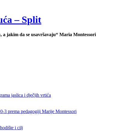
uća – Split
u, a jakim da se usavršavaju“ Maria Montessori
ama jaslica i dječjih vrtića
d 0-3 prema pedagogiji Marije Montessori
odište i cilj