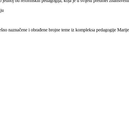
ao jednoj od reformskih pedagogija, koja je u svijetu predmet znanstveni
iju
no naznačene i obrađene brojne teme iz kompleksa pedagogije Marije Mo