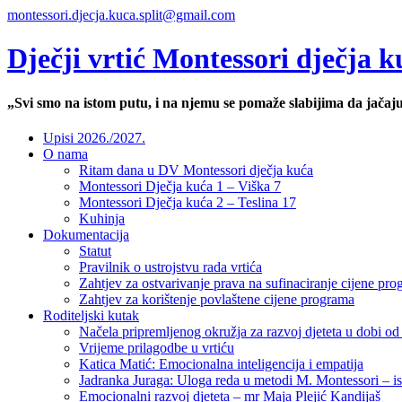
montessori.djecja.kuca.split@gmail.com
Dječji vrtić Montessori dječja k
„Svi smo na istom putu, i na njemu se pomaže slabijima da jačaj
Upisi 2026./2027.
O nama
Ritam dana u DV Montessori dječja kuća
Montessori Dječja kuća 1 – Viška 7
Montessori Dječja kuća 2 – Teslina 17
Kuhinja
Dokumentacija
Statut
Pravilnik o ustrojstvu rada vrtića
Zahtjev za ostvarivanje prava na sufinaciranje cijene progr
Zahtjev za korištenje povlaštene cijene programa
Roditeljski kutak
Načela pripremljenog okružja za razvoj djeteta u dobi o
Vrijeme prilagodbe u vrtiću
Katica Matić: Emocionalna inteligencija i empatija
Jadranka Juraga: Uloga reda u metodi M. Montessori – ish
Emocionalni razvoj djeteta – mr Maja Plejić Kandijaš