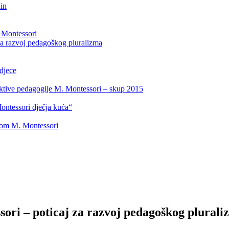
nin
e Montessori
za razvoj pedagoškog pluralizma
djece
spektive pedagogije M. Montessori – skup 2015
ntessori dječja kuća“
dom M. Montessori
ori – poticaj za razvoj pedagoškog plurali