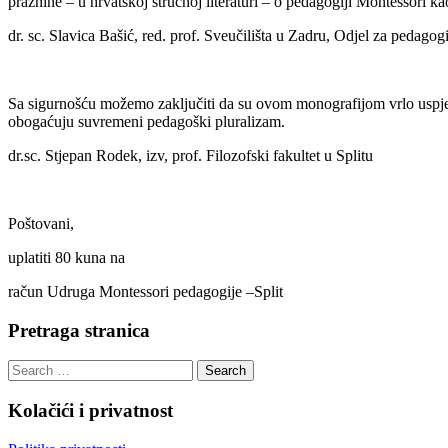
praznine – u hrvatskoj stručnoj literaturi – o pedagogiji Montessori k
dr. sc. Slavica Bašić, red. prof. Sveučilišta u Zadru, Odjel za pedagog
Sa sigurnošću možemo zaključiti da su ovom monografijom vrlo uspješ
obogaćuju suvremeni pedagoški pluralizam.
dr.sc. Stjepan Rodek, izv, prof. Filozofski fakultet u Splitu
Poštovani,
uplatiti 80 kuna na
račun Udruga Montessori pedagogije –Split
Pretraga stranica
Kolačići i privatnost