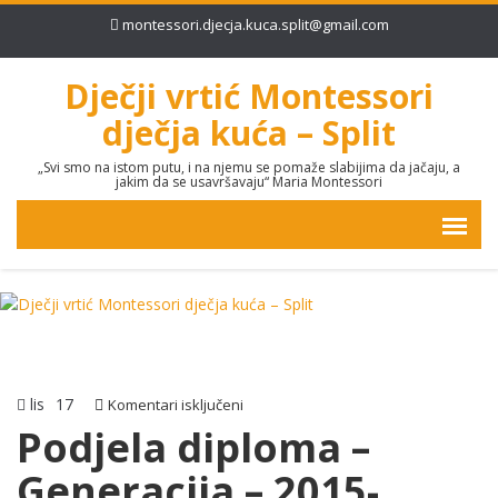
montessori.djecja.kuca.split@gmail.com
Dječji vrtić Montessori
dječja kuća – Split
„Svi smo na istom putu, i na njemu se pomaže slabijima da jačaju, a
jakim da se usavršavaju“ Maria Montessori
lis
17
za
Komentari isključeni
Podjela
Podjela diploma –
diploma
Generacija – 2015-
–
Generacija