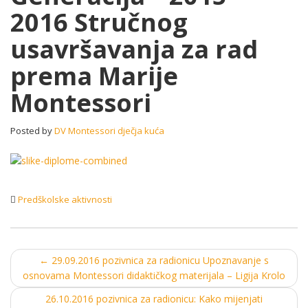
2016 Stručnog
–
2015-
usavršavanja za rad
2016
Stručnog
prema Marije
usavršavanja
za
Montessori
rad
prema
Marije
Posted by
DV Montessori dječja kuća
Montessori
Predškolske aktivnosti
Post
←
29.09.2016 pozivnica za radionicu Upoznavanje s
osnovama Montessori didaktičkog materijala – Ligija Krolo
navigation
26.10.2016 pozivnica za radionicu: Kako mijenjati