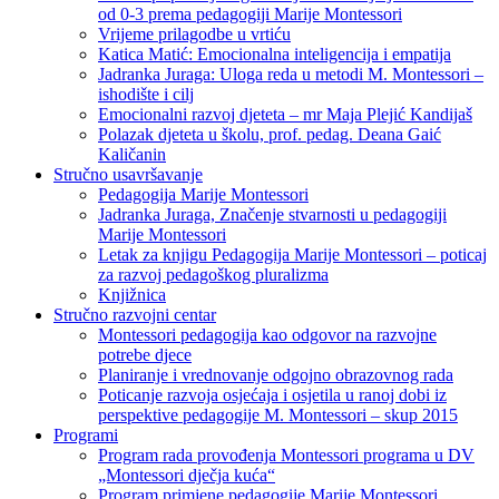
od 0-3 prema pedagogiji Marije Montessori
Vrijeme prilagodbe u vrtiću
Katica Matić: Emocionalna inteligencija i empatija
Jadranka Juraga: Uloga reda u metodi M. Montessori –
ishodište i cilj
Emocionalni razvoj djeteta – mr Maja Plejić Kandijaš
Polazak djeteta u školu, prof. pedag. Deana Gaić
Kaličanin
Stručno usavršavanje
Pedagogija Marije Montessori
Jadranka Juraga, Značenje stvarnosti u pedagogiji
Marije Montessori
Letak za knjigu Pedagogija Marije Montessori – poticaj
za razvoj pedagoškog pluralizma
Knjižnica
Stručno razvojni centar
Montessori pedagogija kao odgovor na razvojne
potrebe djece
Planiranje i vrednovanje odgojno obrazovnog rada
Poticanje razvoja osjećaja i osjetila u ranoj dobi iz
perspektive pedagogije M. Montessori – skup 2015
Programi
Program rada provođenja Montessori programa u DV
„Montessori dječja kuća“
Program primjene pedagogije Marije Montessori