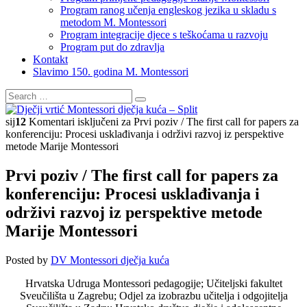
Program ranog učenja engleskog jezika u skladu s
metodom M. Montessori
Program integracije djece s teškoćama u razvoju
Program put do zdravlja
Kontakt
Slavimo 150. godina M. Montessori
sij
12
Komentari isključeni
za Prvi poziv / The first call for papers za
konferenciju: Procesi usklađivanja i održivi razvoj iz perspektive
metode Marije Montessori
Prvi poziv / The first call for papers za
konferenciju: Procesi usklađivanja i
održivi razvoj iz perspektive metode
Marije Montessori
Posted by
DV Montessori dječja kuća
Hrvatska Udruga Montessori pedagogije; Učiteljski fakultet
Sveučilišta u Zagrebu; Odjel za izobrazbu učitelja i odgojitelja