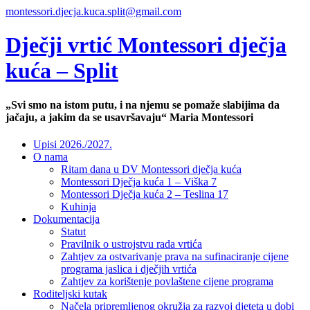
montessori.djecja.kuca.split@gmail.com
Dječji vrtić Montessori dječja
kuća – Split
„Svi smo na istom putu, i na njemu se pomaže slabijima da
jačaju, a jakim da se usavršavaju“ Maria Montessori
Upisi 2026./2027.
O nama
Ritam dana u DV Montessori dječja kuća
Montessori Dječja kuća 1 – Viška 7
Montessori Dječja kuća 2 – Teslina 17
Kuhinja
Dokumentacija
Statut
Pravilnik o ustrojstvu rada vrtića
Zahtjev za ostvarivanje prava na sufinaciranje cijene
programa jaslica i dječjih vrtića
Zahtjev za korištenje povlaštene cijene programa
Roditeljski kutak
Načela pripremljenog okružja za razvoj djeteta u dobi