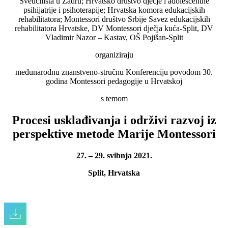
Sveučilišta u Zadru; Hrvatsko društvo dječje i adolescentne
psihijatrije i psihoterapije; Hrvatska komora edukacijskih
rehabilitatora; Montessori društvo Srbije Savez edukacijskih
rehabilitatora Hrvatske, DV Montessori dječja kuća-Split, DV
Vladimir Nazor – Kastav, OŠ Pojišan-Split
organiziraju
međunarodnu znanstveno-stručnu Konferenciju povodom 30.
godina Montessori pedagogije u Hrvatskoj
s temom
Procesi usklađivanja i održivi razvoj iz
perspektive metode Marije Montessori
27. – 29. svibnja 2021.
Split, Hrvatska