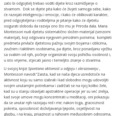
zato bi odgojitelj trebao voditi dijete kroz razmišljanje o
stvarnom. Dok se dijete pita kako će živjeti samoga sebe, kako
će razvijati inteligenciju i emocije, i kako će oblikovati karakter,
pred odgojiteljima i roditeljima je pitanje kako će djetetu
osigurati slobodu da razvija ono što mu je Priroda dala. Maria
Montessori nudi djetetu sistematično složen materijal (senzorni
materijal), koji odgovara njegovim prirodnim porivima; kompleti
predmeta privlače djetetovu pažnju svojim bojama i oblicima,
zvučnim i taktilnim osobinama, pa dijete, kroz ponavljanu vježbu
sa svakim od njih, počinje organizirati svoju psihičku osobnost i,
u isto vrijeme, stjecati jasno i temeljito znanje o stvarima.
U svojoj knjizi
Spontana aktivnost u odgoju i obrazovanju
,
Montessori navodi:“Zaista, kad se naša djeca usredotoče na
aktivnost koju su samo izabrali i kad slobodno mogu udovoljiti
svojim unutarnjim potrebama i zadržati se na njoj koliko žele,
kad su u stanju obavljati apstraktne operacije jer su već zrelija,
kad svoje umove mogu koncentrirati u meditaciji, oni pokazuju
da se unutar njih razvijaju red i mir; nakon toga, gracioznost
pokreta, sposobnost doživljavanja ljepote, osjetljivost na
glazbu, i na kraju, prijaznost u njihovim međusobnim odnosima,