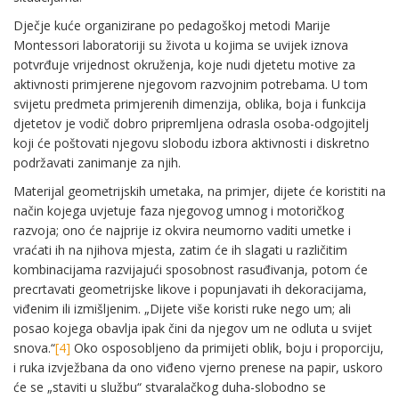
Dječje kuće organizirane po pedagoškoj metodi Marije
Montessori laboratoriji su života u kojima se uvijek iznova
potvrđuje vrijednost okruženja, koje nudi djetetu motive za
aktivnosti primjerene njegovom razvojnim potrebama. U tom
svijetu predmeta primjerenih dimenzija, oblika, boja i funkcija
djetetov je vodič dobro pripremljena odrasla osoba-odgojitelj
koji će poštovati njegovu slobodu izbora aktivnosti i diskretno
podržavati zanimanje za njih.
Materijal geometrijskih umetaka, na primjer, dijete će koristiti na
način kojega uvjetuje faza njegovog umnog i motoričkog
razvoja; ono će najprije iz okvira neumorno vaditi umetke i
vraćati ih na njihova mjesta, zatim će ih slagati u različitim
kombinacijama razvijajući sposobnost rasuđivanja, potom će
precrtavati geometrijske likove i popunjavati ih dekoracijama,
viđenim ili izmišljenim. „Dijete više koristi ruke nego um; ali
posao kojega obavlja ipak čini da njegov um ne odluta u svijet
snova.“
[4]
Oko osposobljeno da primijeti oblik, boju i proporciju,
i ruka izvježbana da ono viđeno vjerno prenese na papir, uskoro
će se „staviti u službu“ stvaralačkog duha-slobodno se