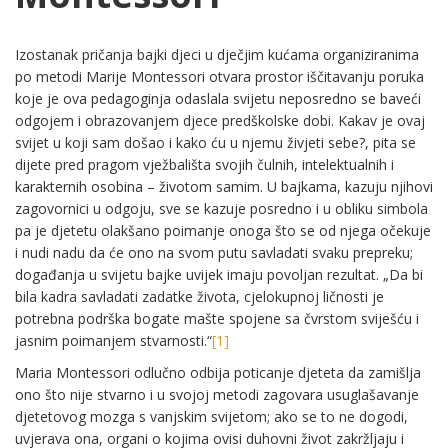
Izostanak pričanja bajki djeci u dječjim kućama organiziranima
po metodi Marije Montessori otvara prostor iščitavanju poruka
koje je ova pedagoginja odaslala svijetu neposredno se baveći
odgojem i obrazovanjem djece predškolske dobi. Kakav je ovaj
svijet u koji sam došao i kako ću u njemu živjeti sebe?, pita se
dijete pred pragom vježbališta svojih čulnih, intelektualnih i
karakternih osobina – životom samim. U bajkama, kazuju njihovi
zagovornici u odgoju, sve se kazuje posredno i u obliku simbola
pa je djetetu olakšano poimanje onoga što se od njega očekuje
i nudi nadu da će ono na svom putu savladati svaku prepreku;
događanja u svijetu bajke uvijek imaju povoljan rezultat. „Da bi
bila kadra savladati zadatke života, cjelokupnoj ličnosti je
potrebna podrška bogate mašte spojene sa čvrstom sviješću i
jasnim poimanjem stvarnosti.“
[1]
Maria Montessori odlučno odbija poticanje djeteta da zamišlja
ono što nije stvarno i u svojoj metodi zagovara usuglašavanje
djetetovog mozga s vanjskim svijetom; ako se to ne dogodi,
uvjerava ona, organi o kojima ovisi duhovni život zakržljaju i