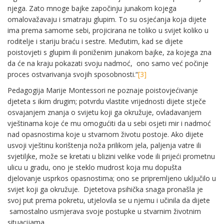
njega. Zato mnoge bajke započinju junakom kojega
omalovažavaju i smatraju glupim. To su osjećanja koja dijete
ima prema samome sebi, projicirana ne toliko u svijet koliko u
roditelje i stariju braću i sestre. Međutim, kad se dijete
poistovjeti s glupim ili poniženim junakom bajke, za kojega zna
da će na kraju pokazati svoju nadmoć, ono samo već počinje
proces ostvarivanja svojih sposobnosti.“
[3]
Pedagogija Marije Montessori ne poznaje poistovjećivanje
djeteta s ikim drugim; potvrdu vlastite vrijednosti dijete stječe
osvajanjem znanja o svijetu koji ga okružuje, ovladavanjem
vještinama koje će mu omogućiti da u sebi osjeti mir i nadmoć
nad opasnostima koje u stvarnom životu postoje. Ako dijete
usvoji vještinu korištenja noža prilikom jela, paljenja vatre ili
svjetiljke, može se kretati u blizini velike vode ili prijeći prometnu
ulicu u gradu, ono je steklo mudrost koja mu dopušta
djelovanje usprkos opasnostima; ono se pripremljeno uključilo u
svijet koji ga okružuje. Djetetova psihička snaga pronašla je
svoj put prema pokretu, utjelovila se u njemu i učinila da dijete
samostalno usmjerava svoje postupke u stvarnim životnim
situacijama.