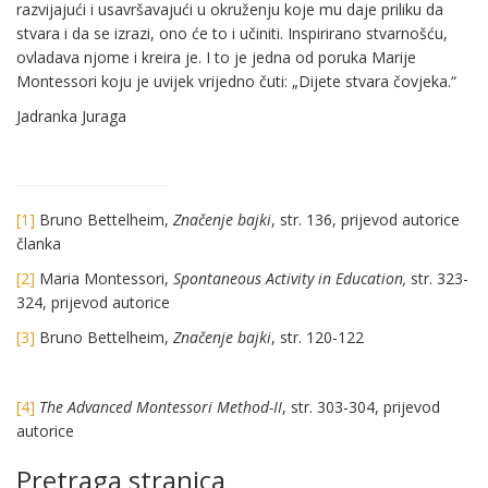
razvijajući i usavršavajući u okruženju koje mu daje priliku da
stvara i da se izrazi, ono će to i učiniti. Inspirirano stvarnošću,
ovladava njome i kreira je. I to je jedna od poruka Marije
Montessori koju je uvijek vrijedno čuti: „Dijete stvara čovjeka.“
Jadranka Juraga
[1]
Bruno Bettelheim,
Značenje bajki
, str. 136, prijevod autorice
članka
[2]
Maria Montessori,
Spontaneous Activity in Education,
str. 323-
324, prijevod autorice
[3]
Bruno Bettelheim,
Značenje bajki
, str. 120-122
[4]
The Advanced Montessori Method-II
, str. 303-304, prijevod
autorice
Pretraga stranica