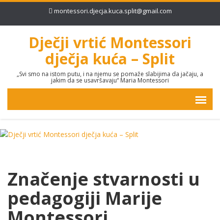
montessori.djecja.kuca.split@gmail.com
Dječji vrtić Montessori
dječja kuća – Split
„Svi smo na istom putu, i na njemu se pomaže slabijima da jačaju, a
jakim da se usavršavaju“ Maria Montessori
Značenje stvarnosti u
pedagogiji Marije
Montessori