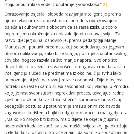
izbiju poput mlaza vode iz unutarnjeg vodoskoka.“
[2]
Obrazovanje osjetila i sloboda razvijanja inteligencije prema
njenim vlastitim zakonitostima, usporedo s obrazovanjem
osjećaja i duhovnom slobodom da se raste iziskuju dobro
pripremljeno okruženje za dolazak djeteta na ovaj svijet. Za
razvoj dječjeg duha, osnovno je, prema pedagogiji Marije
Montessori, ponuditi predmete koji se podudaraju s njegovim
ritmom oblikovanja, kako bi se snaga, postojeća unutar svakog
čovjeka, bogato razvila sa što manje napora. Sve ono što
dovodi dijete u vezu sa stvarnošću i omogućava mu da razvija
inteligenciju služeći se predmetima iz okoline, čiju svrhu lako
prepoznaje, utječe na razvoj zdrave osobnosti. Dijete osjeća
potrebu da raste i samo slijedi zakonitosti koji vladaju u Prirodi u
kojoj je rast sveprisutan i neprekidan proces, usvajajući radne
vještine korak po korak i tako stječući samopouzdanje. Ovaj
pedagoški postulat u potpunom je srazu s onim što navode
zagovornici korištenja bajki u odgojnom procesu malog djeteta.
„Ma koliko moglo biti bistro, malo dijete se osjeća glupim i
nedoraslim kada se suoči sa stvarnošću svijeta koji ga okružuje.
Izgleda da svi ostali toliko više znaju i da su toliko sposobniji od